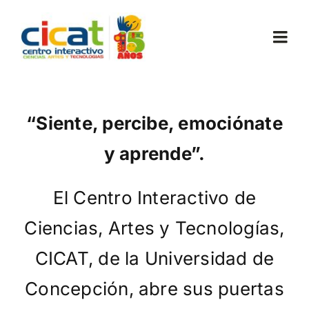
Skip
to
Togg
content
Navi
Conócenos
“Siente, percibe, emociónate
Exposiciones
y aprende”.
Planifica tu visita
El Centro Interactivo de
Comunidad
Ciencias, Artes y Tecnologías,
CICAT, de la Universidad de
Noticias
Concepción, abre sus puertas