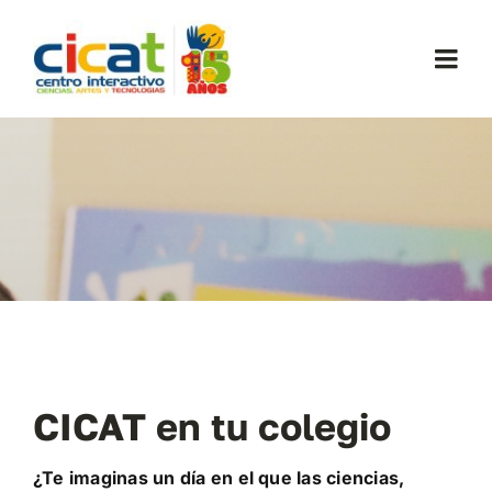
Skip
to
Togg
content
Navi
Conócenos
Exposiciones
Planifica tu visita
Comunidad
CICAT en tu colegio
Noticias
¿Te imaginas un día en el que las ciencias,