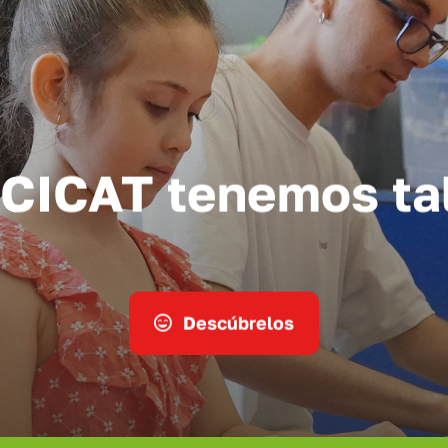
 CICAT tenemos ta
Descúbrelos