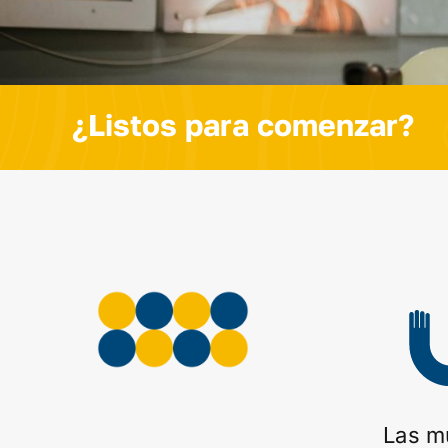
¿Listos para comenzar?
Las m