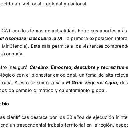
cido a nivel local, regional y nacional.
ICAT con los temas de actualidad. Entre sus aportes más
 al Asombro: Descubre la IA
, la primera exposición interac
l MinCiencia). Esta sala permite a los visitantes compren
astronomía.
entro inauguró
Cerebro: Emocrea, descubre y recrea tus
ológico con el bienestar emocional, un tema de alta relev
rutia. A esto se sumó la sala
El Gran Viaje del Agua
, de
empos de cambio climático y calentamiento global.
iobío
as científicas destaca por los 30 años de ejecución inint
tiene un trascendental trabajo territorial en la región, es