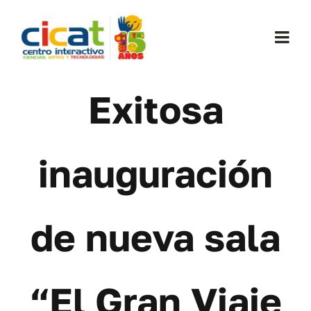
Skip
to
Togg
content
Navi
Conócenos
Exitosa
Exposiciones
inauguración
Planifica tu visita
de nueva sala
Comunidad
Noticias
“El Gran Viaje